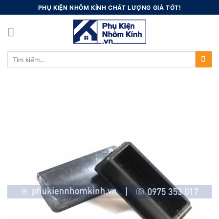
Skip
PHỤ KIỆN NHÔM KÍNH CHẤT LƯỢNG GIÁ TỐT!
to
content
Tìm
kiếm: