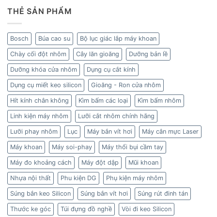
THẺ SẢN PHẨM
Bosch
Búa cao su
Bộ lục giác lắp máy khoan
Chày cối đột nhôm
Cây lăn gioăng
Dưỡng bản lề
Dưỡng khóa cửa nhôm
Dụng cụ cắt kính
Dụng cụ miết keo silicon
Gioăng - Ron cửa nhôm
Hít kính chân không
Kìm bấm các loại
Kìm bấm nhôm
Linh kiện máy nhôm
Lưỡi cắt nhôm chính hãng
Lưỡi phay nhôm
Lục
Máy bắn vít hơi
Máy cân mực Laser
Máy khoan
Máy soi-phay
Máy thổi bụi cầm tay
Máy đo khoảng cách
Máy đột dập
Mũi khoan
Nhựa nội thất
Phu kiện DG
Phụ kiện máy nhôm
Súng bắn keo Silicon
Súng bắn vít hơi
Súng rút đinh tán
Thước ke góc
Túi đựng đồ nghề
Vòi đi keo Silicon