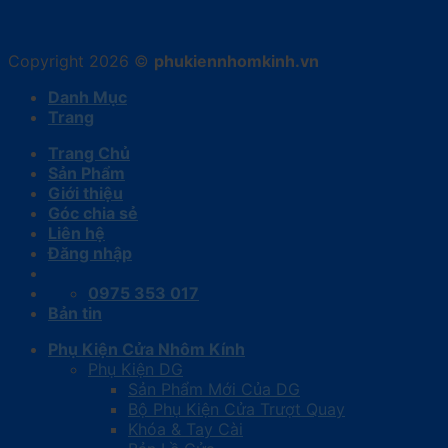
Copyright 2026 ©
phukiennhomkinh.vn
Danh Mục
Trang
Trang Chủ
Sản Phẩm
Giới thiệu
Góc chia sẻ
Liên hệ
Đăng nhập
0975 353 017
Bản tin
Phụ Kiện Cửa Nhôm Kính
Phụ Kiện DG
Sản Phẩm Mới Của DG
Bộ Phụ Kiện Cửa Trượt Quay
Khóa & Tay Cài