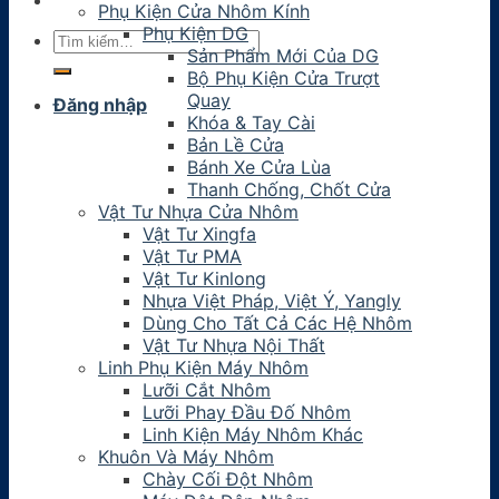
Phụ Kiện Cửa Nhôm Kính
Phụ Kiện DG
Tìm
Sản Phẩm Mới Của DG
kiếm:
Bộ Phụ Kiện Cửa Trượt
Quay
Đăng nhập
Khóa & Tay Cài
Bản Lề Cửa
Bánh Xe Cửa Lùa
Thanh Chống, Chốt Cửa
Vật Tư Nhựa Cửa Nhôm
Vật Tư Xingfa
Vật Tư PMA
Vật Tư Kinlong
Nhựa Việt Pháp, Việt Ý, Yangly
Dùng Cho Tất Cả Các Hệ Nhôm
Vật Tư Nhựa Nội Thất
Linh Phụ Kiện Máy Nhôm
Lưỡi Cắt Nhôm
Lưỡi Phay Đầu Đố Nhôm
Linh Kiện Máy Nhôm Khác
Khuôn Và Máy Nhôm
Chày Cối Đột Nhôm