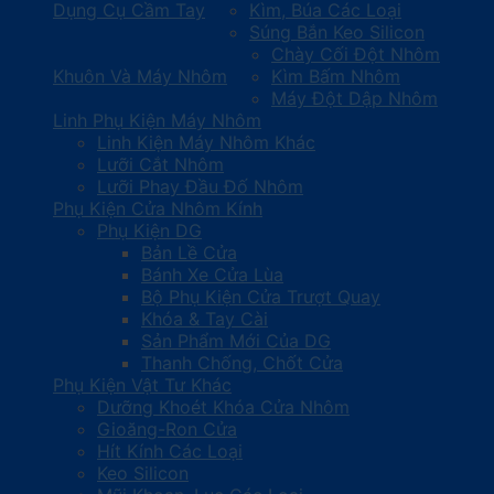
Dụng Cụ Cầm Tay
Kìm, Búa Các Loại
Súng Bắn Keo Silicon
Chày Cối Đột Nhôm
Khuôn Và Máy Nhôm
Kìm Bấm Nhôm
Máy Đột Dập Nhôm
Linh Phụ Kiện Máy Nhôm
Linh Kiện Máy Nhôm Khác
Lưỡi Cắt Nhôm
Lưỡi Phay Đầu Đố Nhôm
Phụ Kiện Cửa Nhôm Kính
Phụ Kiện DG
Bản Lề Cửa
Bánh Xe Cửa Lùa
Bộ Phụ Kiện Cửa Trượt Quay
Khóa & Tay Cài
Sản Phẩm Mới Của DG
Thanh Chống, Chốt Cửa
Phụ Kiện Vật Tư Khác
Dưỡng Khoét Khóa Cửa Nhôm
Gioăng-Ron Cửa
Hít Kính Các Loại
Keo Silicon