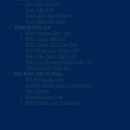
Kìm Bấm Nhôm
Dao Cắt Kính
Súng Bắn Keo Silicon
Kìm, Búa Các Loại
Thiết Bị Điện Cơ
Máy Khoan Cầm Tay
Máy, Súng Bắn Vít
Máy, Súng Rút Đinh Tán
Máy Phay Alu-Nhôm-Gỗ
Máy Cân Mực, Bắn Cốt
Máy Đo Khoảng Cách Điện Tử
Máy Hút Và Thổi Bụi
Phụ Kiện Vật Tư Khác
Hít Kính Các Loại
Dưỡng Khoét Khóa Cửa Nhôm
Keo Silicon
Gioăng-Ron Cửa
Mũi Khoan, Lục Các Loại
*