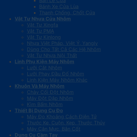
Bản Lề Cửa
Bánh Xe Cửa Lùa
Thanh Chống, Chốt Cửa
Vật Tư Nhựa Cửa Nhôm
Vật Tư Xingfa
Vật Tư PMA
Vật Tư Kinlong
Nhựa Việt Pháp, Việt Ý, Yangly
Dùng Cho Tất Cả Các Hệ Nhôm
Vật Tư Nhựa Nội Thất
Linh Phụ Kiện Máy Nhôm
Lưỡi Cắt Nhôm
Lưỡi Phay Đầu Đố Nhôm
Linh Kiện Máy Nhôm Khác
Khuôn Và Máy Nhôm
Chày Cối Đột Nhôm
Máy Đột Dập Nhôm
Kìm Bấm Nhôm
Thiết Bị Dụng Cụ Đo
Máy Đo Khoảng Cách Điện Tử
Thước Ke, Cuộn, Kẹp, Thước Thủy
Máy Cân Mực, Bắn Cốt
Dụng Cụ Cầm Tay