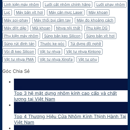
Linh kiện máy nhôm
Lưỡi cắt nhôm chính hãng
Lưỡi phay nhôm
Lục
Máy bắn vít hơi
Máy cân mực Laser
Máy khoan
Máy soi-phay
Máy thổi bụi cầm tay
Máy đo khoảng cách
Máy đột dập
Mũi khoan
Nhựa nội thất
Phu kiện DG
Phụ kiện máy nhôm
Súng bắn keo Silicon
Súng bắn vít hơi
Súng rút đinh tán
Thước ke góc
Túi đựng đồ nghề
Vòi đi keo Silicon
Vật tư nhựa
Vật tư nhựa Kinlong
Vật tư nhựa PMA
Vật tư nhựa Xingfa
Vật tư phụ
Góc Chia Sẻ
20
Th8
Top 3 hệ mặt dựng nhôm kính cao cấp và chất
lượng tại Việt Nam
17
Th8
Top 4 Thương Hiệu Cửa Nhôm Kính Thịnh Hành Tại
Việt Nam
14