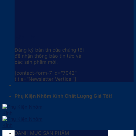
Bản Tin
Đăng ký bản tin của chúng tôi
để nhận thông báo tin tức và
các sản phẩm mới.
[contact-form-7 id="7042"
title="Newsletter Vertical"]
Phụ Kiện Nhôm Kính Chất Lượng Giá Tốt!
DANH MỤC SẢN PHẨM