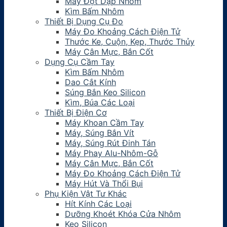
Máy Đột Dập Nhôm
Kìm Bấm Nhôm
Thiết Bị Dụng Cụ Đo
Máy Đo Khoảng Cách Điện Tử
Thước Ke, Cuộn, Kẹp, Thước Thủy
Máy Cân Mực, Bắn Cốt
Dụng Cụ Cầm Tay
Kìm Bấm Nhôm
Dao Cắt Kính
Súng Bắn Keo Silicon
Kìm, Búa Các Loại
Thiết Bị Điện Cơ
Máy Khoan Cầm Tay
Máy, Súng Bắn Vít
Máy, Súng Rút Đinh Tán
Máy Phay Alu-Nhôm-Gỗ
Máy Cân Mực, Bắn Cốt
Máy Đo Khoảng Cách Điện Tử
Máy Hút Và Thổi Bụi
Phụ Kiện Vật Tư Khác
Hít Kính Các Loại
Dưỡng Khoét Khóa Cửa Nhôm
Keo Silicon