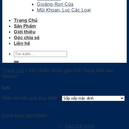
Gioăng-Ron Cửa
Mũi Khoan, Lục Các Loại
Trang Chủ
Sản Phẩm
Giới thiệu
Góc chia sẻ
Liên hệ
Tìm
kiếm:
Trang chủ
/
Sản phẩm được gắn thẻ “Súng bắn keo
Silicon”
Lọc
Hiển thị kết quả duy nhất
Danh Mục Sản Phẩm
Dao Cắt Kính