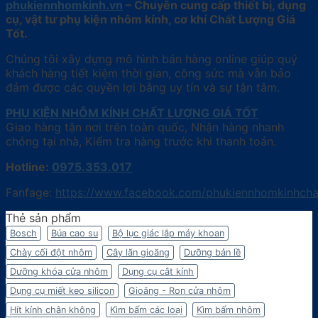
phukiennhomkinh.vn
– Chuyên cung cấp thiết bị, dụng
cụ, vật tư phụ kiện nhôm kính, cơ khí Chất Lượng Giá
Tốt.
Chúng tôi xây dựng mô hình bán hàng online giúp quý
khách hàng tiết kiệm thời gian, công sức mà vẫn bảo
đảm được các quyền lợi bằng uy tín và sự tận tâm.
PHỤ KIỆN NHÔM KÍNH CHẤT LƯỢNG GIÁ TỐT
Giao hàng tận nơi trên toàn quốc, Nhận hàng nhanh
chóng tại nhà, Kiểm tra hàng trước khi thanh toán.
Hotline:
0975.353.017
Fanfage:
https://www.facebook.com/phukiennhomkinhcha
Thẻ sản phẩm
Bosch
Búa cao su
Bộ lục giác lắp máy khoan
Chày cối đột nhôm
Cây lăn gioăng
Dưỡng bản lề
Dưỡng khóa cửa nhôm
Dụng cụ cắt kính
Dụng cụ miết keo silicon
Gioăng - Ron cửa nhôm
Hít kính chân không
Kìm bấm các loại
Kìm bấm nhôm