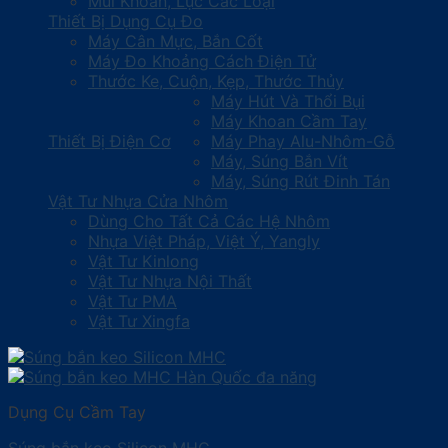
Mũi Khoan, Lục Các Loại
Thiết Bị Dụng Cụ Đo
Máy Cân Mực, Bắn Cốt
Máy Đo Khoảng Cách Điện Tử
Thước Ke, Cuộn, Kẹp, Thước Thủy
Máy Hút Và Thổi Bụi
Máy Khoan Cầm Tay
Thiết Bị Điện Cơ
Máy Phay Alu-Nhôm-Gỗ
Máy, Súng Bắn Vít
Máy, Súng Rút Đinh Tán
Vật Tư Nhựa Cửa Nhôm
Dùng Cho Tất Cả Các Hệ Nhôm
Nhựa Việt Pháp, Việt Ý, Yangly
Vật Tư Kinlong
Vật Tư Nhựa Nội Thất
Vật Tư PMA
Vật Tư Xingfa
Dụng Cụ Cầm Tay