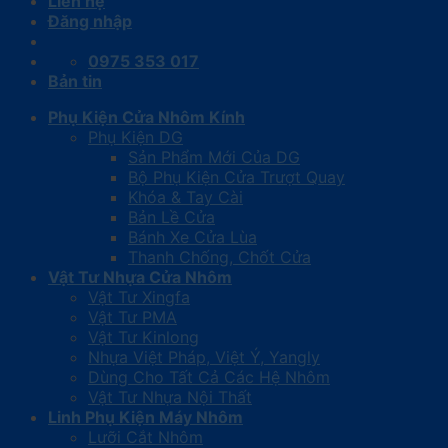
Liên hệ
Đăng nhập
0975 353 017
Bản tin
Phụ Kiện Cửa Nhôm Kính
Phụ Kiện DG
Sản Phẩm Mới Của DG
Bộ Phụ Kiện Cửa Trượt Quay
Khóa & Tay Cài
Bản Lề Cửa
Bánh Xe Cửa Lùa
Thanh Chống, Chốt Cửa
Vật Tư Nhựa Cửa Nhôm
Vật Tư Xingfa
Vật Tư PMA
Vật Tư Kinlong
Nhựa Việt Pháp, Việt Ý, Yangly
Dùng Cho Tất Cả Các Hệ Nhôm
Vật Tư Nhựa Nội Thất
Linh Phụ Kiện Máy Nhôm
Lưỡi Cắt Nhôm