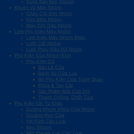
Súng Bắn Keo Silicon
Khuôn Và Máy Nhôm
Chày Cối Đột Nhôm
Kìm Bấm Nhôm
Máy Đột Dập Nhôm
Linh Phụ Kiện Máy Nhôm
Linh Kiện Máy Nhôm Khác
Lưỡi Cắt Nhôm
Lưỡi Phay Đầu Đố Nhôm
Phụ Kiện Cửa Nhôm Kính
Phụ Kiện DG
Bản Lề Cửa
Bánh Xe Cửa Lùa
Bộ Phụ Kiện Cửa Trượt Quay
Khóa & Tay Cài
Sản Phẩm Mới Của DG
Thanh Chống, Chốt Cửa
Phụ Kiện Vật Tư Khác
Dưỡng Khoét Khóa Cửa Nhôm
Gioăng-Ron Cửa
Hít Kính Các Loại
Keo Silicon
Mũi Khoan, Lục Các Loại