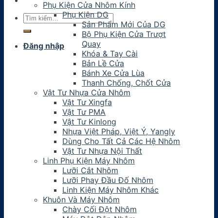
Phụ Kiện Cửa Nhôm Kính
Phụ Kiện DG
Tìm
Sản Phẩm Mới Của DG
kiếm:
Bộ Phụ Kiện Cửa Trượt
Quay
Đăng nhập
Khóa & Tay Cài
Bản Lề Cửa
Bánh Xe Cửa Lùa
Thanh Chống, Chốt Cửa
Vật Tư Nhựa Cửa Nhôm
Vật Tư Xingfa
Vật Tư PMA
Vật Tư Kinlong
Nhựa Việt Pháp, Việt Ý, Yangly
Dùng Cho Tất Cả Các Hệ Nhôm
Vật Tư Nhựa Nội Thất
Linh Phụ Kiện Máy Nhôm
Lưỡi Cắt Nhôm
Lưỡi Phay Đầu Đố Nhôm
Linh Kiện Máy Nhôm Khác
Khuôn Và Máy Nhôm
Chày Cối Đột Nhôm