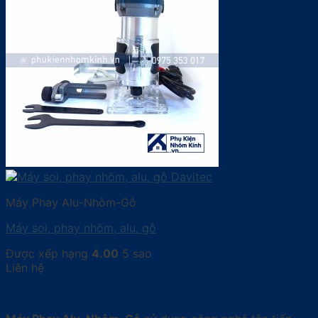
Máy Phay Alu-Nhôm-Gỗ
Máy soi, phay nhôm, alu, gỗ
Được xếp hạng
4.00
5 sao
Liên hệ