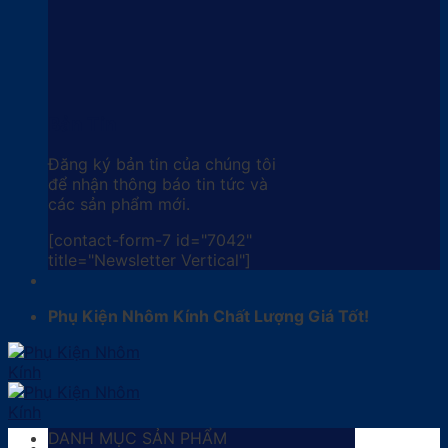
Bản Tin
Đăng ký bản tin của chúng tôi
để nhận thông báo tin tức và
các sản phẩm mới.
[contact-form-7 id="7042"
title="Newsletter Vertical"]
Phụ Kiện Nhôm Kính Chất Lượng Giá Tốt!
DANH MỤC SẢN PHẨM