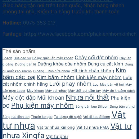
Giao hàng tận nơi trên toàn quốc, Nhận hàng nhanh
chóng tại nhà, Kiểm tra hàng trước khi thanh toán
Hotline:
0975 353 017
Fanfage:
https://www.facebook.com/phukiennhomkinhcha
Thẻ sản phẩm
Chày cối đột nhôm
Bosch
Búa cao su
Bộ lục giác lắp máy khoan
Cây lăn
Dưỡng khóa cửa nhôm
Dụng cụ cắt kính
gioăng
Dưỡng bản lề
Dụng
Kìm
Hít kính chân không
cụ miết keo silicon
Gioăng - Ron cửa nhôm
bấm các loại
Kìm bấm nhôm
Linh kiện máy nhôm
Lưỡi
Lưỡi phay nhôm
cắt nhôm chính hãng
Lục
Máy bắn vít hơi
Máy
cân mực Laser
Máy khoan
Máy soi-phay
Máy thổi bụi cầm tay
Máy đo khoảng cách
Nhựa nội thất
Máy đột dập
Mũi khoan
Phu kiện
Phụ kiện máy nhôm
DG
Súng bắn keo Silicon
Súng bắn vít hơi
Vật
Súng rút đinh tán
Thước ke góc
Túi đựng đồ nghề
Vòi đi keo Silicon
tư nhựa
Vật tư
Vật tư nhựa Kinlong
Vật tư nhựa PMA
nhựa Xingfa
Vật tư phụ