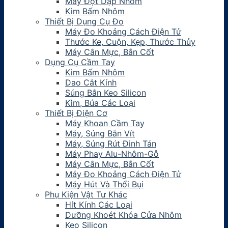
Máy Đột Dập Nhôm
Kìm Bấm Nhôm
Thiết Bị Dụng Cụ Đo
Máy Đo Khoảng Cách Điện Tử
Thước Ke, Cuộn, Kẹp, Thước Thủy
Máy Cân Mực, Bắn Cốt
Dụng Cụ Cầm Tay
Kìm Bấm Nhôm
Dao Cắt Kính
Súng Bắn Keo Silicon
Kìm, Búa Các Loại
Thiết Bị Điện Cơ
Máy Khoan Cầm Tay
Máy, Súng Bắn Vít
Máy, Súng Rút Đinh Tán
Máy Phay Alu-Nhôm-Gỗ
Máy Cân Mực, Bắn Cốt
Máy Đo Khoảng Cách Điện Tử
Máy Hút Và Thổi Bụi
Phụ Kiện Vật Tư Khác
Hít Kính Các Loại
Dưỡng Khoét Khóa Cửa Nhôm
Keo Silicon