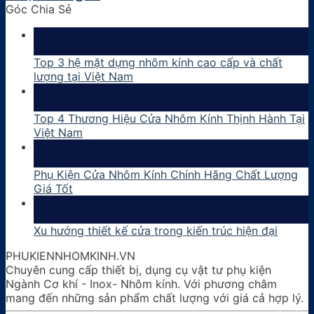
Góc Chia Sẻ
20
Th8
Top 3 hệ mặt dựng nhôm kính cao cấp và chất
lượng tại Việt Nam
17
Th8
Top 4 Thương Hiệu Cửa Nhôm Kính Thịnh Hành Tại
Việt Nam
14
Th8
Phụ Kiện Cửa Nhôm Kính Chính Hãng Chất Lượng
Giá Tốt
09
Th7
Xu hướng thiết kế cửa trong kiến trúc hiện đại
PHUKIENNHOMKINH.VN
Chuyên cung cấp thiết bị, dụng cụ vật tư phụ kiện
Ngành Cơ khí - Inox- Nhôm kính. Với phương châm
mang đến những sản phẩm chất lượng với giá cả hợp lý.