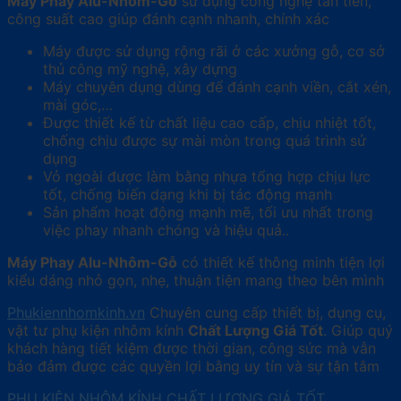
Máy Phay Alu-Nhôm-Gỗ
sử dụng công nghệ tân tiến,
công suất cao giúp đánh cạnh nhanh, chính xác
Máy được sử dụng rộng rãi ở các xưởng gỗ, cơ sở
thủ công mỹ nghệ, xây dựng
Máy chuyên dụng dùng để đánh cạnh viền, cắt xén,
mài góc,…
Được thiết kế từ chất liệu cao cấp, chịu nhiệt tốt,
chống chịu được sự mài mòn trong quá trình sử
dụng
Vỏ ngoài được làm bằng nhựa tổng hợp chịu lực
tốt, chống biến dạng khi bị tác động mạnh
Sản phẩm hoạt động mạnh mẽ, tối ưu nhất trong
việc phay nhanh chóng và hiệu quả..
Máy Phay Alu-Nhôm-Gỗ
có thiết kế thông minh tiện lợi
kiểu dáng nhỏ gọn, nhẹ, thuận tiện mang theo bên mình
Phukiennhomkinh.vn
Chuyên cung cấp thiết bị, dụng cụ,
vật tư phụ kiện nhôm kính
Chất Lượng Giá Tốt
.
Giúp quý
khách hàng tiết kiệm được thời gian, công sức mà vẫn
bảo đảm được các quyền lợi bằng uy tín và sự tận tâm
PHỤ KIỆN NHÔM KÍNH CHẤT LƯỢNG GIÁ TỐT