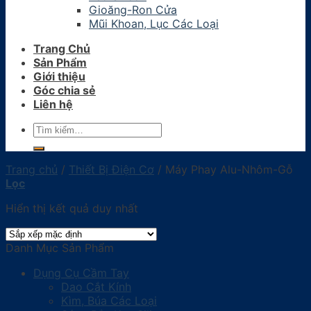
Gioăng-Ron Cửa
Mũi Khoan, Lục Các Loại
Trang Chủ
Sản Phẩm
Giới thiệu
Góc chia sẻ
Liên hệ
Tìm
kiếm:
Trang chủ
/
Thiết Bị Điện Cơ
/
Máy Phay Alu-Nhôm-Gỗ
Lọc
Hiển thị kết quả duy nhất
Danh Mục Sản Phẩm
Dụng Cụ Cầm Tay
Dao Cắt Kính
Kìm, Búa Các Loại