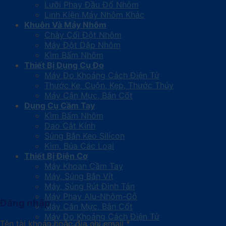
Lưỡi Phay Đầu Đố Nhôm
Linh Kiện Máy Nhôm Khác
Khuôn Và Máy Nhôm
Chày Cối Đột Nhôm
Máy Đột Dập Nhôm
Kìm Bấm Nhôm
Thiết Bị Dụng Cụ Đo
Máy Đo Khoảng Cách Điện Tử
Thước Ke, Cuộn, Kẹp, Thước Thủy
Máy Cân Mực, Bắn Cốt
Dụng Cụ Cầm Tay
Kìm Bấm Nhôm
Dao Cắt Kính
Súng Bắn Keo Silicon
Kìm, Búa Các Loại
Thiết Bị Điện Cơ
Máy Khoan Cầm Tay
Máy, Súng Bắn Vít
Máy, Súng Rút Đinh Tán
Máy Phay Alu-Nhôm-Gỗ
Đăng nhập
Máy Cân Mực, Bắn Cốt
Máy Đo Khoảng Cách Điện Tử
Tên tài khoản hoặc địa chỉ email
*