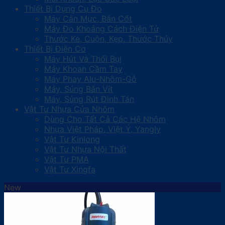
Thiết Bị Dụng Cụ Đo
Máy Cân Mực, Bắn Cốt
Máy Đo Khoảng Cách Điện Tử
Thước Ke, Cuộn, Kẹp, Thước Thủy
Thiết Bị Điện Cơ
Máy Hút Và Thổi Bụi
Máy Khoan Cầm Tay
Máy Phay Alu-Nhôm-Gỗ
Máy, Súng Bắn Vít
Máy, Súng Rút Đinh Tán
Vật Tư Nhựa Cửa Nhôm
Dùng Cho Tất Cả Các Hệ Nhôm
Nhựa Việt Pháp, Việt Ý, Yangly
Vật Tư Kinlong
Vật Tư Nhựa Nội Thất
Vật Tư PMA
Vật Tư Xingfa
New