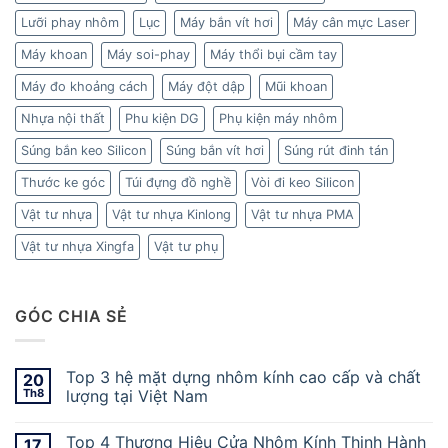
Lưỡi phay nhôm
Lục
Máy bắn vít hơi
Máy cân mực Laser
Máy khoan
Máy soi-phay
Máy thổi bụi cầm tay
Máy đo khoảng cách
Máy đột dập
Mũi khoan
Nhựa nội thất
Phu kiện DG
Phụ kiện máy nhôm
Súng bắn keo Silicon
Súng bắn vít hơi
Súng rút đinh tán
Thước ke góc
Túi đựng đồ nghề
Vòi đi keo Silicon
Vật tư nhựa
Vật tư nhựa Kinlong
Vật tư nhựa PMA
Vật tư nhựa Xingfa
Vật tư phụ
GÓC CHIA SẺ
Top 3 hệ mặt dựng nhôm kính cao cấp và chất
20
Th8
lượng tại Việt Nam
Top 4 Thương Hiệu Cửa Nhôm Kính Thịnh Hành
17