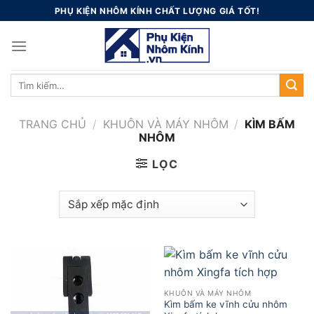
Skip
PHỤ KIỆN NHÔM KÍNH CHẤT LƯỢNG GIÁ TỐT!
to
content
Tìm
kiếm:
TRANG CHỦ
/
KHUÔN VÀ MÁY NHÔM
/
KÌM BẤM
NHÔM
LỌC
KHUÔN VÀ MÁY NHÔM
Kìm bấm ke vĩnh cửu nhôm