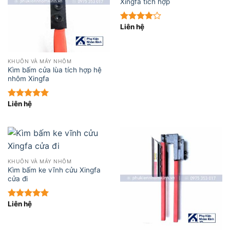
Xingfa tích hợp
Liên hệ
Được
xếp hạng
4.00
5
sao
KHUÔN VÀ MÁY NHÔM
Kìm bấm cửa lùa tích hợp hệ
nhôm Xingfa
Liên hệ
Được xếp
hạng
5.00
5 sao
KHUÔN VÀ MÁY NHÔM
Kìm bấm ke vĩnh cửu Xingfa
cửa đi
Liên hệ
Được xếp
hạng
5.00
5 sao