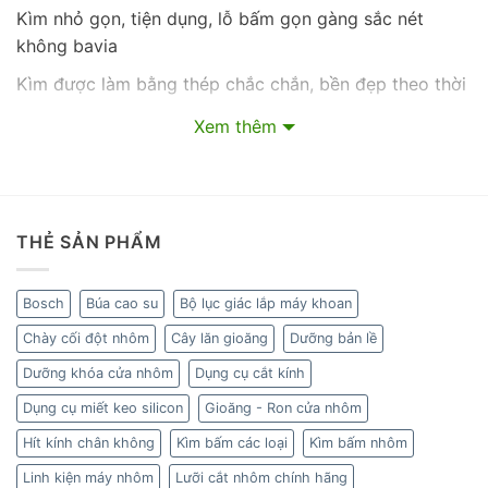
Kìm nhỏ gọn, tiện dụng, lỗ bấm gọn gàng sắc nét
không bavia
Kìm được làm bằng thép chắc chắn, bền đẹp theo thời
gian
Xem thêm
Phukiennhomkinh.vn
Chuyên cung cấp thiết bị, dụng
cụ, vật tư phụ kiện nhôm kính
Chất Lượng Giá Tốt
.
Giúp quý khách hàng tiết kiệm được thời gian, công
THẺ SẢN PHẨM
sức mà vẫn bảo đảm được các quyền lợi bằng uy tín
và sự tận tâm
Bosch
Búa cao su
Bộ lục giác lắp máy khoan
PHỤ KIỆN NHÔM KÍNH CHẤT LƯỢNG GIÁ TỐT
Chày cối đột nhôm
Cây lăn gioăng
Dưỡng bản lề
Giao hàng tận nơi trên toàn quốc, Nhận hàng nhanh
chóng tại nhà, Kiểm tra hàng trước khi thanh toán
Dưỡng khóa cửa nhôm
Dụng cụ cắt kính
Dụng cụ miết keo silicon
Gioăng - Ron cửa nhôm
Hotline:
0975 353 017
Hít kính chân không
Kìm bấm các loại
Kìm bấm nhôm
Fanfage:
https://www.facebook.com/phukiennhomkinhcha
Linh kiện máy nhôm
Lưỡi cắt nhôm chính hãng