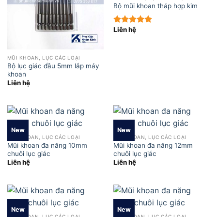
Bộ mũi khoan tháp hợp kim
Liên hệ
Được xếp
hạng
5.00
5 sao
MŨI KHOAN, LỤC CÁC LOẠI
Bộ lục giác đầu 5mm lắp máy
khoan
Liên hệ
New
New
MŨI KHOAN, LỤC CÁC LOẠI
MŨI KHOAN, LỤC CÁC LOẠI
Mũi khoan đa năng 10mm
Mũi khoan đa năng 12mm
chuôi lục giác
chuôi lục giác
Liên hệ
Liên hệ
New
New
MŨI KHOAN, LỤC CÁC LOẠI
MŨI KHOAN, LỤC CÁC LOẠI