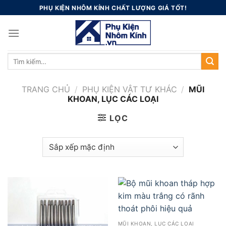
Skip
PHỤ KIỆN NHÔM KÍNH CHẤT LƯỢNG GIÁ TỐT!
to
content
Tìm
kiếm:
TRANG CHỦ
/
PHỤ KIỆN VẬT TƯ KHÁC
/
MŨI
KHOAN, LỤC CÁC LOẠI
LỌC
MŨI KHOAN, LỤC CÁC LOẠI