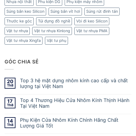
Nhựa nội thất
Phu kiện DG
Phụ kiện máy nhôm
Súng bắn keo Silicon
Súng bắn vít hơi
Súng rút đinh tán
Thước ke góc
Túi đựng đồ nghề
Vòi đi keo Silicon
Vật tư nhựa
Vật tư nhựa Kinlong
Vật tư nhựa PMA
Vật tư nhựa Xingfa
Vật tư phụ
GÓC CHIA SẺ
Top 3 hệ mặt dựng nhôm kính cao cấp và chất
20
Th8
lượng tại Việt Nam
Top 4 Thương Hiệu Cửa Nhôm Kính Thịnh Hành
17
Th8
Tại Việt Nam
Phụ Kiện Cửa Nhôm Kính Chính Hãng Chất
14
Th8
Lượng Giá Tốt