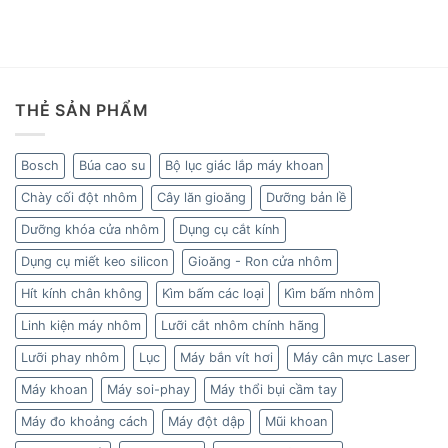
THẺ SẢN PHẨM
Bosch
Búa cao su
Bộ lục giác lắp máy khoan
Chày cối đột nhôm
Cây lăn gioăng
Dưỡng bản lề
Dưỡng khóa cửa nhôm
Dụng cụ cắt kính
Dụng cụ miết keo silicon
Gioăng - Ron cửa nhôm
Hít kính chân không
Kìm bấm các loại
Kìm bấm nhôm
Linh kiện máy nhôm
Lưỡi cắt nhôm chính hãng
Lưỡi phay nhôm
Lục
Máy bắn vít hơi
Máy cân mực Laser
Máy khoan
Máy soi-phay
Máy thổi bụi cầm tay
Máy đo khoảng cách
Máy đột dập
Mũi khoan