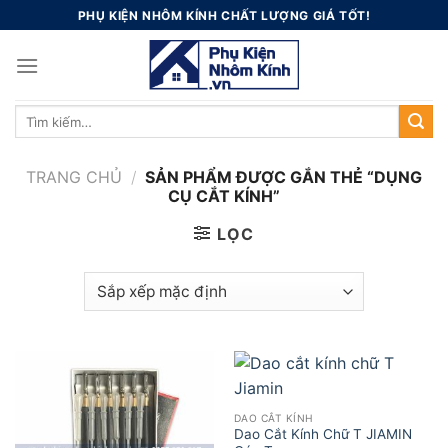
Skip
PHỤ KIỆN NHÔM KÍNH CHẤT LƯỢNG GIÁ TỐT!
to
content
Tìm
kiếm:
TRANG CHỦ
/
SẢN PHẨM ĐƯỢC GẮN THẺ “DỤNG
CỤ CẮT KÍNH”
LỌC
DAO CẮT KÍNH
Dao Cắt Kính Chữ T JIAMIN