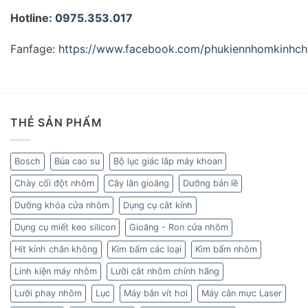
Hotline:
0975.353.017
Fanfage:
https://www.facebook.com/phukiennhomkinhcha
THẺ SẢN PHẨM
Bosch
Búa cao su
Bộ lục giác lắp máy khoan
Chày cối đột nhôm
Cây lăn gioăng
Dưỡng bản lề
Dưỡng khóa cửa nhôm
Dụng cụ cắt kính
Dụng cụ miết keo silicon
Gioăng - Ron cửa nhôm
Hít kính chân không
Kìm bấm các loại
Kìm bấm nhôm
Linh kiện máy nhôm
Lưỡi cắt nhôm chính hãng
Lưỡi phay nhôm
Lục
Máy bắn vít hơi
Máy cân mực Laser