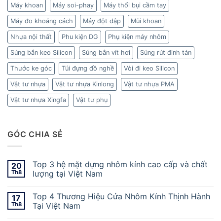
Máy khoan
Máy soi-phay
Máy thổi bụi cầm tay
Máy đo khoảng cách
Máy đột dập
Mũi khoan
Nhựa nội thất
Phu kiện DG
Phụ kiện máy nhôm
Súng bắn keo Silicon
Súng bắn vít hơi
Súng rút đinh tán
Thước ke góc
Túi đựng đồ nghề
Vòi đi keo Silicon
Vật tư nhựa
Vật tư nhựa Kinlong
Vật tư nhựa PMA
Vật tư nhựa Xingfa
Vật tư phụ
GÓC CHIA SẺ
Top 3 hệ mặt dựng nhôm kính cao cấp và chất
20
Th8
lượng tại Việt Nam
Top 4 Thương Hiệu Cửa Nhôm Kính Thịnh Hành
17
Th8
Tại Việt Nam