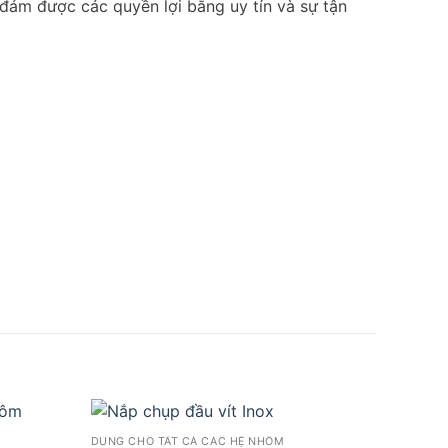
đảm được các quyền lợi bằng uy tín và sự tận
DÙNG CHO TẤT CẢ CÁC HỆ NHÔM