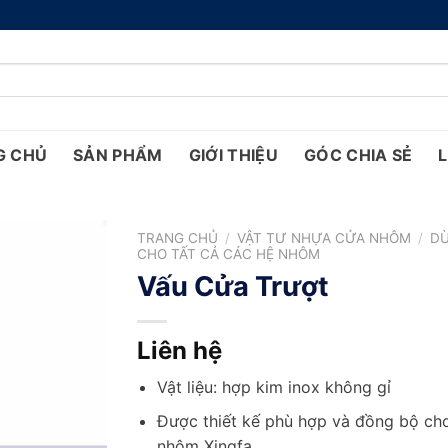
G CHỦ
SẢN PHẨM
GIỚI THIỆU
GÓC CHIA SẺ
L
TRANG CHỦ
/
VẬT TƯ NHỰA CỬA NHÔM
/
D
CHO TẤT CẢ CÁC HỆ NHÔM
Vấu Cửa Trượt
Liên hệ
Vật liệu: hợp kim inox không gỉ
Được thiết kế phù hợp và đồng bộ ch
nhôm Xingfa