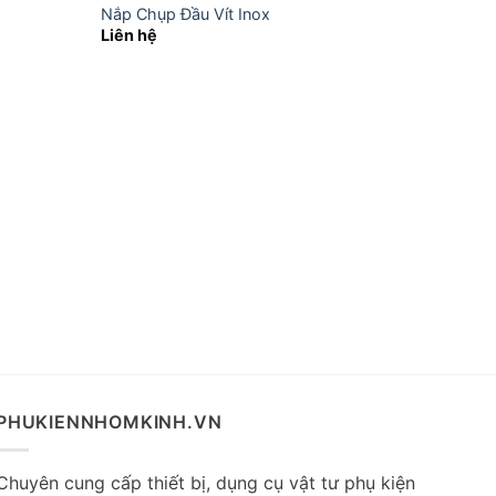
Nắp Chụp Đầu Vít Inox
Liên hệ
VẬT TƯ 
Bịt Đáy
Liên hệ
PHUKIENNHOMKINH.VN
Chuyên cung cấp thiết bị, dụng cụ vật tư phụ kiện