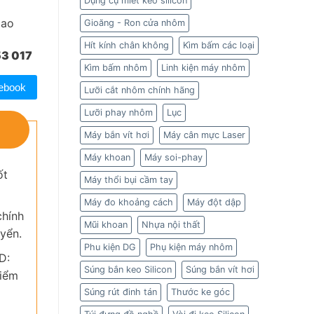
Dụng cụ miết keo silicon
cao
Gioăng - Ron cửa nhôm
Hít kính chân không
Kìm bấm các loại
3 017
Kìm bấm nhôm
Linh kiện máy nhôm
ebook
Lưỡi cắt nhôm chính hãng
Lưỡi phay nhôm
Lục
Máy bắn vít hơi
Máy cân mực Laser
Máy khoan
Máy soi-phay
ốt
Máy thổi bụi cầm tay
Máy đo khoảng cách
Máy đột dập
chính
Mũi khoan
Nhựa nội thất
yển.
Phu kiện DG
Phụ kiện máy nhôm
D:
Súng bắn keo Silicon
Súng bắn vít hơi
kiểm
Súng rút đinh tán
Thước ke góc