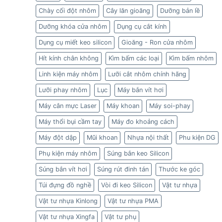
Chày cối đột nhôm
Cây lăn gioăng
Dưỡng bản lề
Dưỡng khóa cửa nhôm
Dụng cụ cắt kính
Dụng cụ miết keo silicon
Gioăng - Ron cửa nhôm
Hít kính chân không
Kìm bấm các loại
Kìm bấm nhôm
Linh kiện máy nhôm
Lưỡi cắt nhôm chính hãng
Lưỡi phay nhôm
Lục
Máy bắn vít hơi
Máy cân mực Laser
Máy khoan
Máy soi-phay
Máy thổi bụi cầm tay
Máy đo khoảng cách
Máy đột dập
Mũi khoan
Nhựa nội thất
Phu kiện DG
Phụ kiện máy nhôm
Súng bắn keo Silicon
Súng bắn vít hơi
Súng rút đinh tán
Thước ke góc
Túi đựng đồ nghề
Vòi đi keo Silicon
Vật tư nhựa
Vật tư nhựa Kinlong
Vật tư nhựa PMA
Vật tư nhựa Xingfa
Vật tư phụ