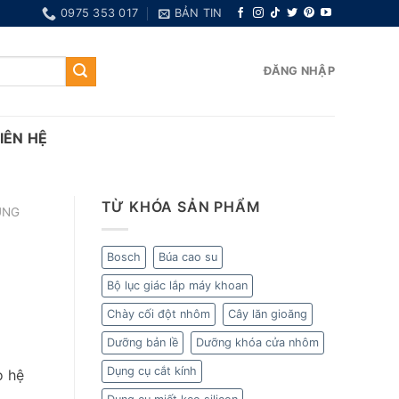
0975 353 017
BẢN TIN
ĐĂNG NHẬP
IÊN HỆ
TỪ KHÓA SẢN PHẨM
ÙNG
Bosch
Búa cao su
Bộ lục giác lắp máy khoan
Chày cối đột nhôm
Cây lăn gioăng
Dưỡng bản lề
Dưỡng khóa cửa nhôm
Dụng cụ cắt kính
o hệ