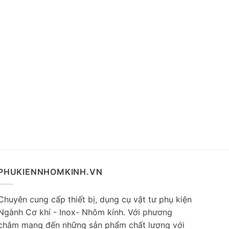
VẬT TƯ 
Nhựa c
Liên hệ
PHUKIENNHOMKINH.VN
Chuyên cung cấp thiết bị, dụng cụ vật tư phụ kiện
Ngành Cơ khí - Inox- Nhôm kính. Với phương
châm mang đến những sản phẩm chất lượng với