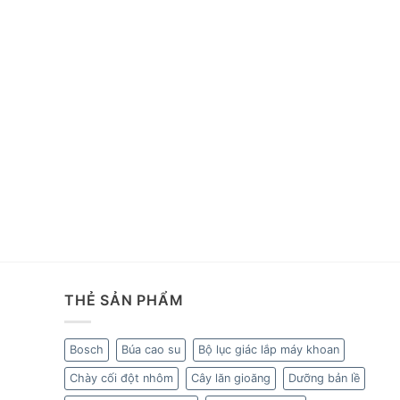
THẺ SẢN PHẨM
Bosch
Búa cao su
Bộ lục giác lắp máy khoan
Chày cối đột nhôm
Cây lăn gioăng
Dưỡng bản lề