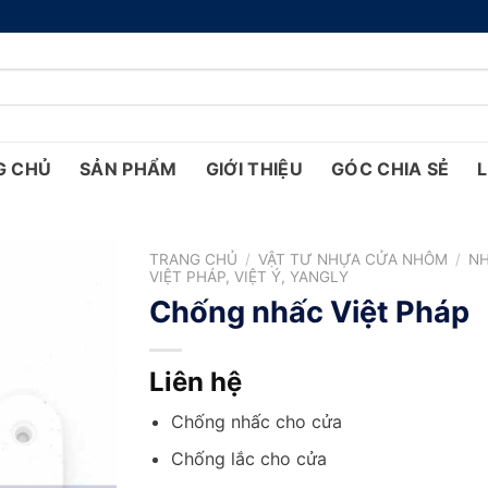
G CHỦ
SẢN PHẨM
GIỚI THIỆU
GÓC CHIA SẺ
L
TRANG CHỦ
/
VẬT TƯ NHỰA CỬA NHÔM
/
N
VIỆT PHÁP, VIỆT Ý, YANGLY
Chống nhấc Việt Pháp
Liên hệ
Chống nhấc cho cửa
Chống lắc cho cửa