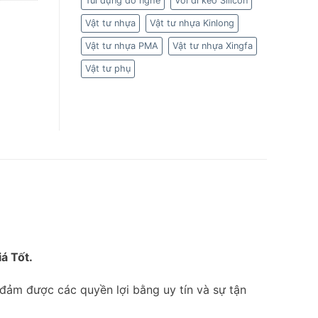
Túi đựng đồ nghề
Vòi đi keo Silicon
Vật tư nhựa
Vật tư nhựa Kinlong
Vật tư nhựa PMA
Vật tư nhựa Xingfa
Vật tư phụ
á Tốt.
đảm được các quyền lợi bằng uy tín và sự tận