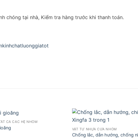
h chóng tại nhà, Kiểm tra hàng trước khi thanh toán.
kinhchatluonggiatot
TẤT CẢ CÁC HỆ NHÔM
ioăng
VẬT TƯ NHỰA CỬA NHÔM
Chống lắc, dẫn hướng, chống n