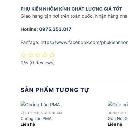
PHỤ KIỆN NHÔM KÍNH CHẤT LƯỢNG GIÁ TỐT
Giao hàng tận nơi trên toàn quốc, Nhận hàng nhan
Hotline:
0975.353.017
Fanfage:
https://www.facebook.com/phukiennhom
0/5
(0 Reviews)
SẢN PHẨM TƯƠNG TỰ
VẬT TƯ NHỰA CỬA NHÔM
DÙNG CHO 
Chống Lắc PMA
Góc Nối G
Liên hệ
Liên hệ