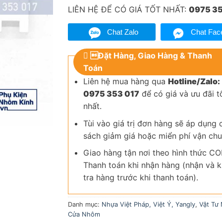
LIÊN HỆ ĐỂ CÓ GIÁ TỐT NHẤT:
0975 35
Chat Zalo
Chat Fac
Đặt Hàng, Giao Hàng & Thanh
Toán
Liên hệ mua hàng qua
Hotline/Zalo:
0975 353 017
để có giá và ưu đãi t
nhất.
Tùi vào giá trị đơn hàng sẽ áp dụng 
sách giảm giá hoặc miển phí vận chu
Giao hàng tận nơi theo hình thức CO
Thanh toán khi nhận hàng (nhận và 
tra hàng trước khi thanh toán).
Danh mục:
Nhựa Việt Pháp, Việt Ý, Yangly
,
Vật Tư
Cửa Nhôm