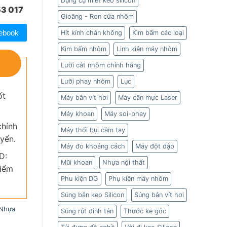
Dụng cụ miết keo silicon
3 017
Gioăng - Ron cửa nhôm
ebook
Hít kính chân không
Kìm bấm các loại
Kìm bấm nhôm
Linh kiện máy nhôm
Lưỡi cắt nhôm chính hãng
Lưỡi phay nhôm
Lục
ốt
Máy bắn vít hơi
Máy cân mực Laser
Máy khoan
Máy soi-phay
chính
Máy thổi bụi cầm tay
yển.
Máy đo khoảng cách
Máy đột dập
D:
Mũi khoan
Nhựa nội thất
kiểm
Phu kiện DG
Phụ kiện máy nhôm
Súng bắn keo Silicon
Súng bắn vít hơi
 Nhựa
Súng rút đinh tán
Thước ke góc