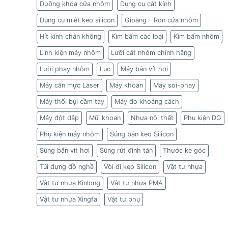
Dưỡng khóa cửa nhôm
Dụng cụ cắt kính
Dụng cụ miết keo silicon
Gioăng - Ron cửa nhôm
Hít kính chân không
Kìm bấm các loại
Kìm bấm nhôm
Linh kiện máy nhôm
Lưỡi cắt nhôm chính hãng
Lưỡi phay nhôm
Lục
Máy bắn vít hơi
Máy cân mực Laser
Máy khoan
Máy soi-phay
Máy thổi bụi cầm tay
Máy đo khoảng cách
Máy đột dập
Mũi khoan
Nhựa nội thất
Phu kiện DG
Phụ kiện máy nhôm
Súng bắn keo Silicon
Súng bắn vít hơi
Súng rút đinh tán
Thước ke góc
Túi đựng đồ nghề
Vòi đi keo Silicon
Vật tư nhựa
Vật tư nhựa Kinlong
Vật tư nhựa PMA
Vật tư nhựa Xingfa
Vật tư phụ