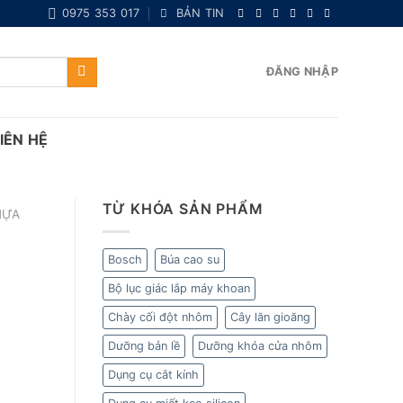
0975 353 017
BẢN TIN
ĐĂNG NHẬP
IÊN HỆ
TỪ KHÓA SẢN PHẨM
HỰA
Bosch
Búa cao su
Bộ lục giác lắp máy khoan
Chày cối đột nhôm
Cây lăn gioăng
Dưỡng bản lề
Dưỡng khóa cửa nhôm
Dụng cụ cắt kính