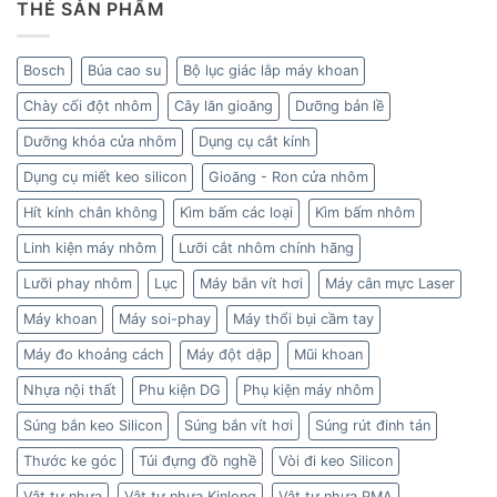
THẺ SẢN PHẨM
Bosch
Búa cao su
Bộ lục giác lắp máy khoan
Chày cối đột nhôm
Cây lăn gioăng
Dưỡng bản lề
Dưỡng khóa cửa nhôm
Dụng cụ cắt kính
Dụng cụ miết keo silicon
Gioăng - Ron cửa nhôm
Hít kính chân không
Kìm bấm các loại
Kìm bấm nhôm
Linh kiện máy nhôm
Lưỡi cắt nhôm chính hãng
Lưỡi phay nhôm
Lục
Máy bắn vít hơi
Máy cân mực Laser
Máy khoan
Máy soi-phay
Máy thổi bụi cầm tay
Máy đo khoảng cách
Máy đột dập
Mũi khoan
Nhựa nội thất
Phu kiện DG
Phụ kiện máy nhôm
Súng bắn keo Silicon
Súng bắn vít hơi
Súng rút đinh tán
Thước ke góc
Túi đựng đồ nghề
Vòi đi keo Silicon
Vật tư nhựa
Vật tư nhựa Kinlong
Vật tư nhựa PMA