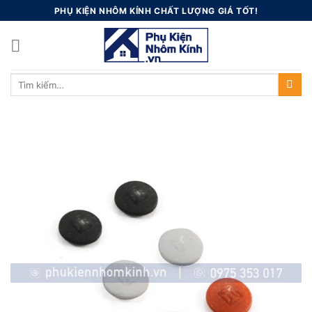
Skip
PHỤ KIỆN NHÔM KÍNH CHẤT LƯỢNG GIÁ TỐT!
to
content
Tìm
kiếm: